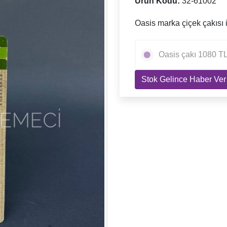
Ürün Kodu:
32-61002
Oasis marka çiçek çakısı it
Oasis çakı 1080 TL
Stok Gelince Haber Ver