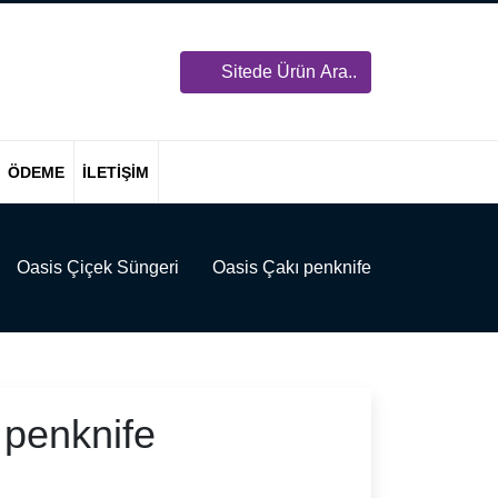
Sitede Ürün Ara..
ÖDEME
İLETIŞIM
Oasis Çiçek Süngeri
Oasis Çakı penknife
 penknife