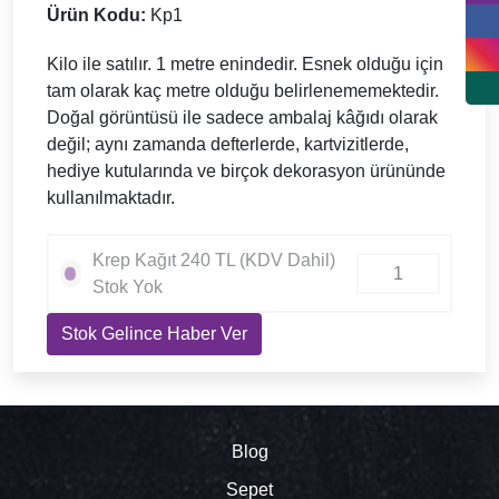
Ürün Kodu:
Kp1
Kilo ile satılır. 1 metre enindedir. Esnek olduğu için
tam olarak kaç metre olduğu belirlenememektedir.
Doğal görüntüsü ile sadece ambalaj kâğıdı olarak
değil; aynı zamanda defterlerde, kartvizitlerde,
hediye kutularında ve birçok dekorasyon ürününde
kullanılmaktadır.
Krep Kağıt 240 TL (KDV Dahil)
Stok Yok
Stok Gelince Haber Ver
Blog
Sepet