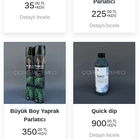
Parlatıcı
35
,00 TL
+KDV
225
,00 TL
+KDV
Detaylı İncele
Detaylı İncele
Büyük Boy Yaprak
Quick dip
Parlatıcı
900
,00 TL
+KDV
350
,00 TL
+KDV
Detaylı İncele