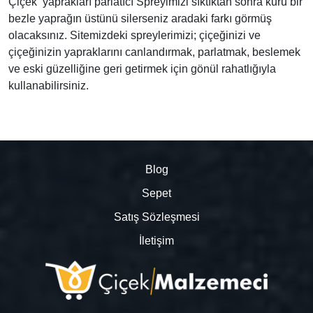
Çiçek yaprakları parlatıcı Spreyimizi sıktıktan sonra kuru bir
bezle yaprağın üstünü silerseniz aradaki farkı görmüş
olacaksınız. Sitemizdeki spreylerimizi; çiçeğinizi ve
çiçeğinizin yapraklarını canlandırmak, parlatmak, beslemek
ve eski güzelliğine geri getirmek için gönül rahatlığıyla
kullanabilirsiniz.
Blog
Sepet
Satış Sözleşmesi
İletişim